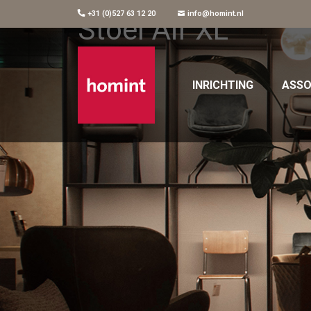
+31 (0)527 63 12 20
info@homint.nl
Stoel Air XL
INRICHTING
ASSO