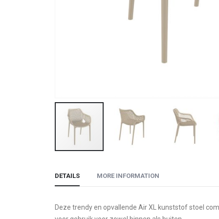
Skip
to
DETAILS
MORE INFORMATION
the
beginning
of
Deze trendy en opvallende Air XL kunststof stoel comb
the