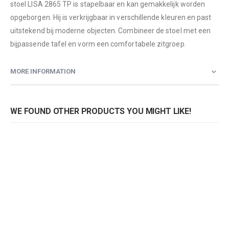
stoel LISA 2865 TP is stapelbaar en kan gemakkelijk worden
opgeborgen. Hij is verkrijgbaar in verschillende kleuren en past
uitstekend bij moderne objecten. Combineer de stoel met een
bijpassende tafel en vorm een comfortabele zitgroep.
MORE INFORMATION
WE FOUND OTHER PRODUCTS YOU MIGHT LIKE!
Stoel Lisa TP 2865
Stoel Lisa TP 2865
Rating:
Rating:
0%
0%
0