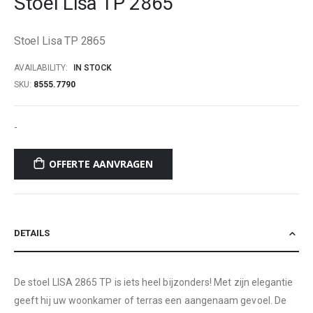
Stoel Lisa TP 2865
beginning
of
Stoel Lisa TP 2865
the
images
AVAILABILITY:
IN STOCK
gallery
SKU
8555.7790
-
OFFERTE AANVRAGEN
DETAILS
De stoel LISA 2865 TP is iets heel bijzonders! Met zijn elegantie
geeft hij uw woonkamer of terras een aangenaam gevoel. De