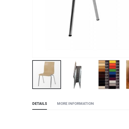
Skip
to
DETAILS
MORE INFORMATION
the
beginning
of
the