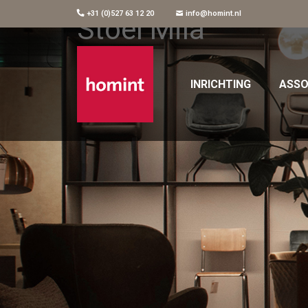
+31 (0)527 63 12 20
info@homint.nl
Stoel Mila
INRICHTING
ASSO