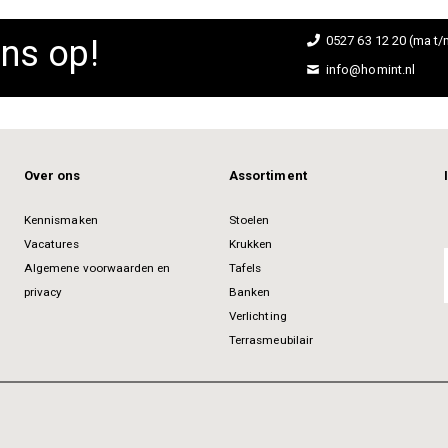
ns op!
0527 63 12 20 (ma t/m
info@homint.nl
Over ons
Assortiment
Kennismaken
Stoelen
Vacatures
Krukken
Algemene voorwaarden en
Tafels
privacy
Banken
Verlichting
Terrasmeubilair