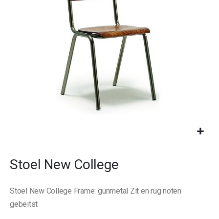
images
gallery
Skip
to
Stoel New College
the
beginning
of
Stoel New College Frame: gunmetal Zit en rug noten
the
images
gebeitst
gallery