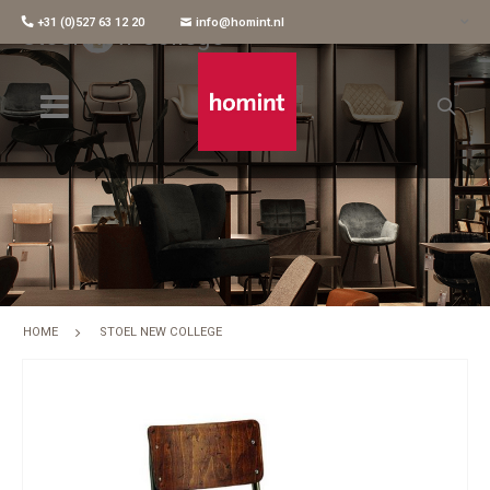
+31 (0)527 63 12 20
info@homint.nl
Stoel New College
HOME
STOEL NEW COLLEGE
Skip
to
the
end
of
the