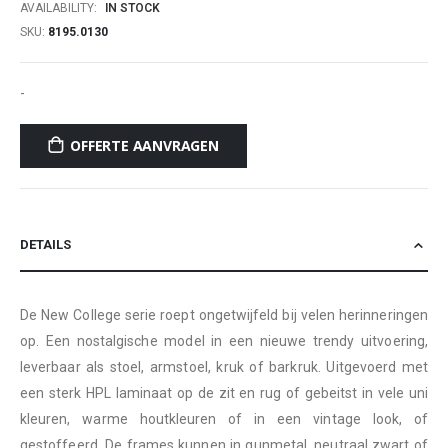
AVAILABILITY:
IN STOCK
SKU
8195.0130
-
OFFERTE AANVRAGEN
DETAILS
De New College serie roept ongetwijfeld bij velen herinneringen
op. Een nostalgische model in een nieuwe trendy uitvoering,
leverbaar als stoel, armstoel, kruk of barkruk. Uitgevoerd met
een sterk HPL laminaat op de zit en rug of gebeitst in vele uni
kleuren, warme houtkleuren of in een vintage look, of
gestoffeerd. De frames kunnen in gunmetal, neutraal zwart of