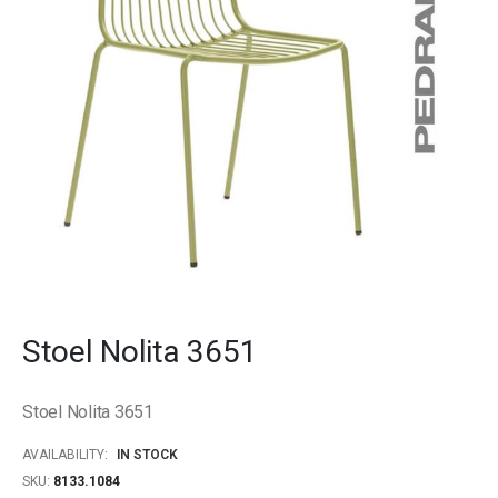
gallery
Skip
to
Stoel Nolita 3651
the
beginning
of
Stoel Nolita 3651
the
images
AVAILABILITY:
IN STOCK
gallery
SKU
8133.1084