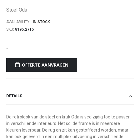
of
Stoel Oda
the
images
AVAILABILITY:
IN STOCK
gallery
SKU
8195.2715
-
OFFERTE AANVRAGEN
DETAILS
De retrolook van de stoel en kruk Oda is veelzijdig toe te passen
in verschillende interieurs. Het solide frame is in meerdere
kleuren leverbaar. De rug en zit kan gestoffeerd worden, maar
kan ook geleverd in een multiplex uitvoering in verschillende