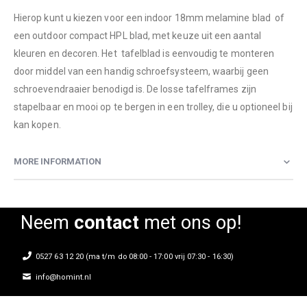
Hierop kunt u kiezen voor een indoor 18mm melamine blad of
een outdoor compact HPL blad, met keuze uit een aantal
kleuren en decoren. Het tafelblad is eenvoudig te monteren
door middel van een handig schroefsysteem, waarbij geen
schroevendraaier benodigd is. De losse tafelframes zijn
stapelbaar en mooi op te bergen in een trolley, die u optioneel bij
kan kopen.
MORE INFORMATION
Neem
contact
met ons op!
0527 63 12 20 (ma t/m do 08:00 - 17:00 vrij 07:30 - 16:30)
info@homint.nl