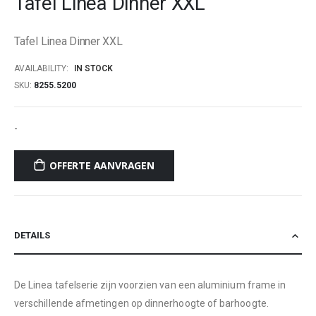
Tafel Linea Dinner XXL
beginning
of
Tafel Linea Dinner XXL
the
images
AVAILABILITY:
IN STOCK
gallery
SKU
8255.5200
-
OFFERTE AANVRAGEN
DETAILS
De Linea tafelserie zijn voorzien van een aluminium frame in
verschillende afmetingen op dinnerhoogte of barhoogte.