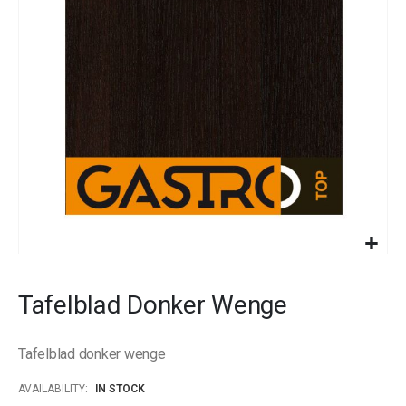
images
gallery
Skip
to
Tafelblad Donker Wenge
the
beginning
of
Tafelblad donker wenge
the
images
AVAILABILITY:
IN STOCK
gallery