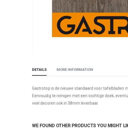
Skip
to
DETAILS
MORE INFORMATION
the
beginning
of
Gastrotop is de nieuwe standaard voor tafelbladen m
the
Eenvoudig te reinigen met een vochtige doek, eventu
images
veel decoren ook in 38mm leverbaar.
gallery
WE FOUND OTHER PRODUCTS YOU MIGHT LIK