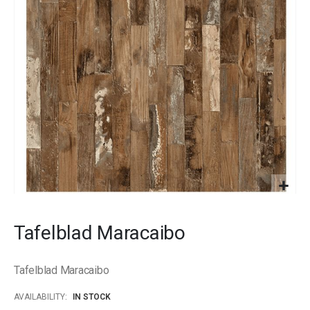
images
gallery
Skip
to
Tafelblad Maracaibo
the
beginning
of
Tafelblad Maracaibo
the
images
AVAILABILITY:
IN STOCK
gallery