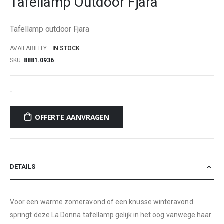
Tafellamp Outdoor Fjara
beginning
of
Tafellamp outdoor Fjara
the
images
AVAILABILITY:
IN STOCK
gallery
SKU
8881.0936
-
OFFERTE AANVRAGEN
DETAILS
Voor een warme zomeravond of een knusse winteravond
springt deze La Donna tafellamp gelijk in het oog vanwege haar