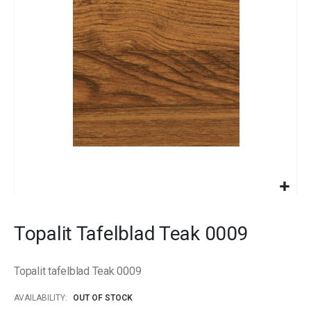
images
gallery
Skip
to
Topalit Tafelblad Teak 0009
the
beginning
of
Topalit tafelblad Teak 0009
the
images
AVAILABILITY:
OUT OF STOCK
gallery