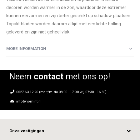
decoren worden warmer in de zon, waardoor deze extremer
kunnen vervormen en zijn beter geschikt op schaduw plaatsen.
Topalit bladen worden daarom altijd met een lichte bolling
geleverd en zijn niet geheel vlak.
MORE INFORMATION
Neem
contact
met ons op!
0527 63 12 20 (ma t/m do 08:00 - 17:00 vrij 07:30 - 16:30)
info@homint.nl
Onze vestigingen