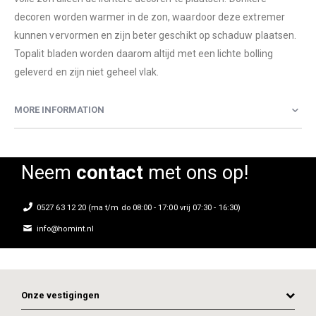
decoren worden warmer in de zon, waardoor deze extremer
kunnen vervormen en zijn beter geschikt op schaduw plaatsen.
Topalit bladen worden daarom altijd met een lichte bolling
geleverd en zijn niet geheel vlak.
MORE INFORMATION
Neem
contact
met ons op!
0527 63 12 20 (ma t/m do 08:00 - 17:00 vrij 07:30 - 16:30)
info@homint.nl
Onze vestigingen