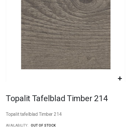
images
gallery
Skip
to
Topalit Tafelblad Timber 214
the
beginning
of
Topalit tafelblad Timber 214
the
images
AVAILABILITY:
OUT OF STOCK
gallery