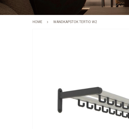
HOME
WANDKAPSTOK TERTIO W2
Skip
to
the
end
of
the
images
gallery