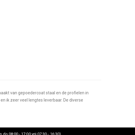
maakt van gepoedercoat staal en de profielen in
 ik zeer veel lengtes leverbaar. De diverse
 do 08:00 - 17:00 vrij 07:30 - 16:30)