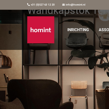
+31 (0)527 63 12 20
info@homint.nl
Wandkapstok Ter
INRICHTING
ASSO