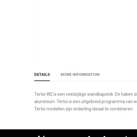
Skip
to
DETAILS
MORE INFORMATION
the
beginning
of
Tertio W2 is een veelzijdige wandkapstok. De haken z
the
aluminium. Tertio is een uitgebreid programma van w
images
Tertio modellen zijn onderling ideaal te combineren.
gallery