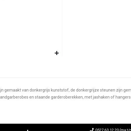
ijn gemaakt van donkergrijs kunststof, de donkergrijze steunen zijn ge
andgarberobes en staande garderoberekken, met jashaken of hangers en
0527 63 12 20 (ma t/m