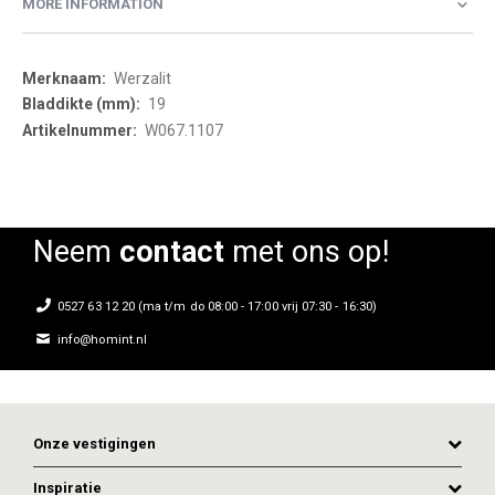
MORE INFORMATION
More
Werzalit
Information
19
W067.1107
Neem
contact
met ons op!
0527 63 12 20 (ma t/m do 08:00 - 17:00 vrij 07:30 - 16:30)
info@homint.nl
Onze vestigingen
Inspiratie