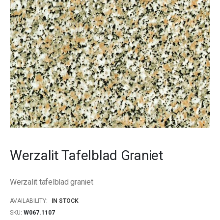
gallery
Skip
to
Werzalit Tafelblad Graniet
the
beginning
of
Werzalit tafelblad graniet
the
images
AVAILABILITY:
IN STOCK
gallery
SKU
W067.1107