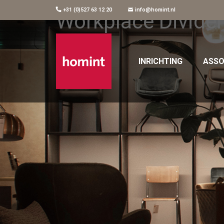
+31 (0)527 63 12 20
info@homint.nl
Workplace Divide
INRICHTING
ASSO