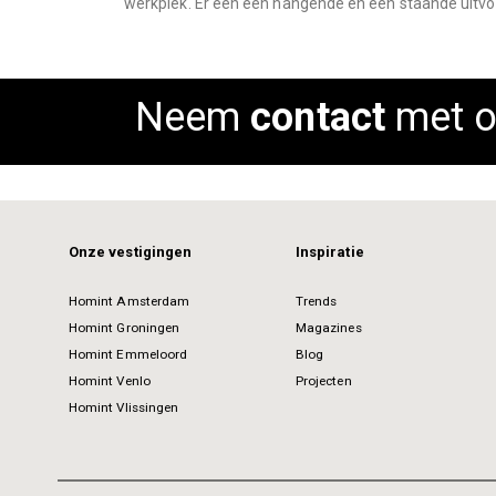
werkplek. Er een een hangende en een staande uitvoer
images
gallery
Neem
contact
met o
Onze vestigingen
Inspiratie
Homint Amsterdam
Trends
Homint Groningen
Magazines
Homint Emmeloord
Blog
Homint Venlo
Projecten
Homint Vlissingen