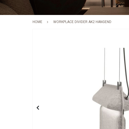
HOME
WORKPLACE DIVIDER AK2 HANGEND
Skip
to
the
end
of
the
images
gallery