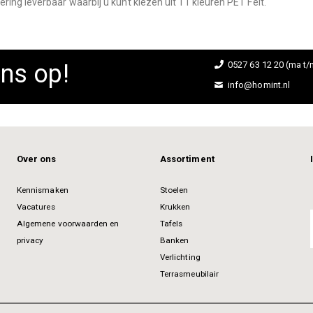
ing leverbaar waarbij u kunt kiezen uit 11 kleuren PET Felt.
ns op!
0527 63 12 20 (ma t/m
info@homint.nl
Over ons
Assortiment
Kennismaken
Stoelen
Vacatures
Krukken
Algemene voorwaarden en
Tafels
privacy
Banken
Verlichting
Terrasmeubilair