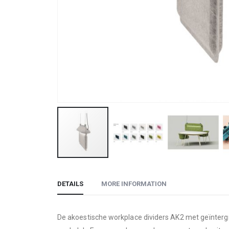
Skip
to
DETAILS
MORE INFORMATION
the
beginning
of
De akoestische workplace dividers AK2 met geïnterg
the