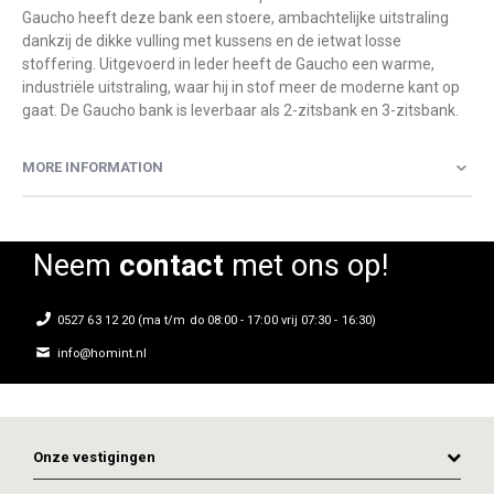
Gaucho heeft deze bank een stoere, ambachtelijke uitstraling
dankzij de dikke vulling met kussens en de ietwat losse
stoffering. Uitgevoerd in leder heeft de Gaucho een warme,
industriële uitstraling, waar hij in stof meer de moderne kant op
gaat. De Gaucho bank is leverbaar als 2-zitsbank en 3-zitsbank.
MORE INFORMATION
Neem
contact
met ons op!
0527 63 12 20 (ma t/m do 08:00 - 17:00 vrij 07:30 - 16:30)
info@homint.nl
Onze vestigingen