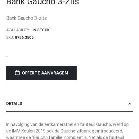
Bank Gaucho 3-Zits
beginning
of
Bank Gaucho 3-zits
the
images
AVAILABILITY:
IN STOCK
gallery
SKU
8756.3505
-
OFFERTE AANVRAGEN
DETAILS
In navolging van de eetkamerstoel en fauteuil Gaucho, werd op
de IMM Keulen 2019 ook de Gaucho zitbank geïntroduceerd,
waarmee de 'Gaucho familie' compleet is. Net als de fauteuil