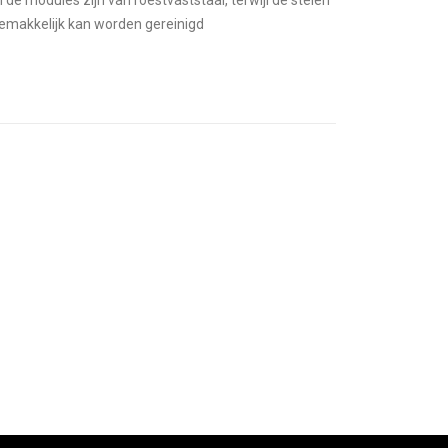
e modules zijn van roestvaststaal, terwijl de stelen
emakkelijk kan worden gereinigd
Bank Arki-Sofa AS0020 Outdoor
Bank Arki-Sofa AS0121 Outdoor
Rating:
Rating:
0%
0%
ADD TO CART
ADD TO C