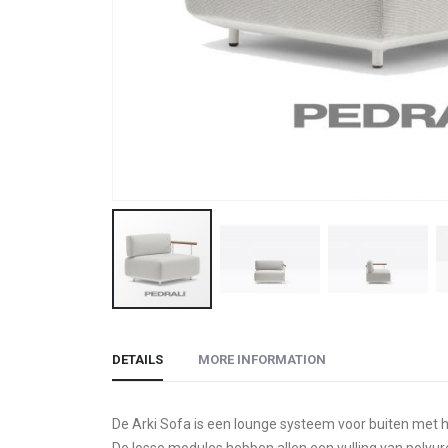
Skip
to
DETAILS
MORE INFORMATION
the
beginning
of
De Arki Sofa is een lounge systeem voor buiten met 
the