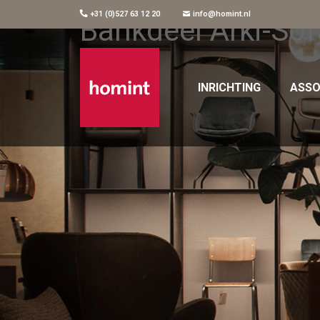
+31 (0)527 63 12 20
info@homint.nl
Bankdeel Arki-So
INRICHTING
ASSO