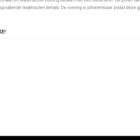
ethaan en waterdichte voering bedekt met een buitenstof. De poten van d
pvallende teakhouten details. De voering is uitneembaar zodat deze g
E!
Fauteuil Arki-Sofa AS0010 Outdoor
Armstoel Arki-Sofa AS0012 Outdoor
ing:
Rating:
0%
D TO CART
ADD TO CART