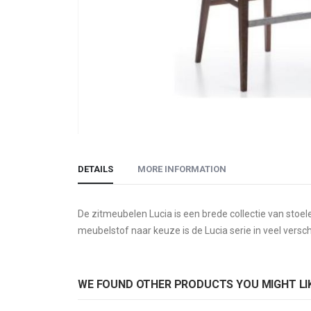
Skip
to
DETAILS
MORE INFORMATION
the
beginning
of
De zitmeubelen Lucia is een brede collectie van sto
the
meubelstof naar keuze is de Lucia serie in veel versc
images
gallery
WE FOUND OTHER PRODUCTS YOU MIGHT LIK