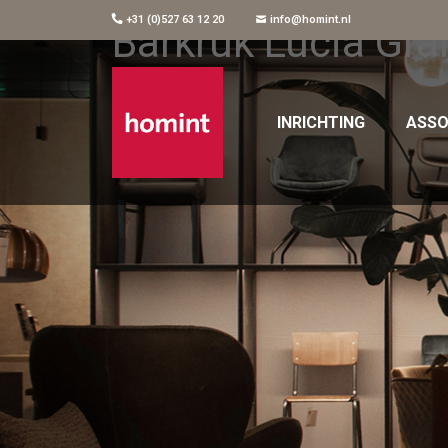
+31 (0)527 63 12 20
info@homint.nl
Barkruk Lucia Gr
INRICHTING
ASSO