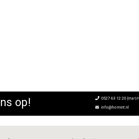
ns op!
0527 63 12 20 (ma t/m
info@homint.nl