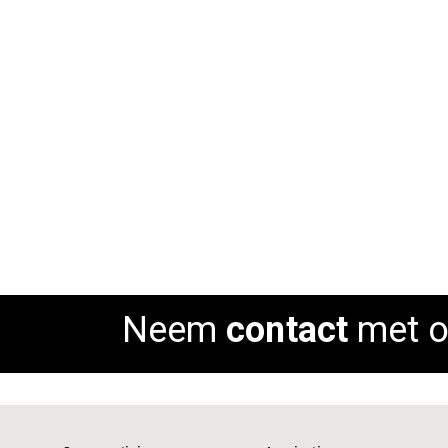
Armstoel Lucia
Rating:
0%
ADD TO CART
Neem
contact
met o