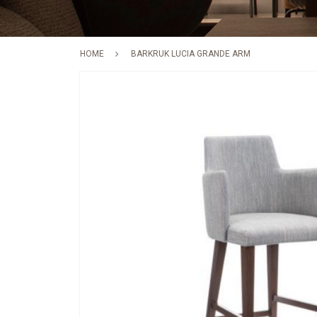
HOME
BARKRUK LUCIA GRANDE ARM
Skip
to
the
end
of
the
images
gallery