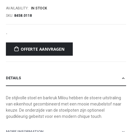
of
AVAILABILITY:
IN STOCK
the
SKU
8458.0118
images
gallery
-
OFFERTE AANVRAGEN
DETAILS
De stijlvolle stoel en barkruk Milou hebben de stoere uitstraling
van eikenhout gecombineerd met een mooie meubelstof naar
keuze. De onderzijde van de stoelpoten zijn optioneel
goudkleurig gebeitst voor een modern chique touch.
MORE INFORMATION