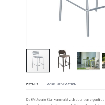
Skip
to
DETAILS
MORE INFORMATION
the
beginning
of
De EMU serie Star kenmerkt zich door een eigentijds 
the