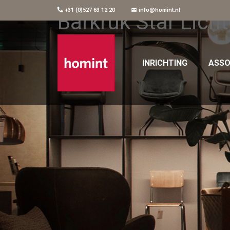
+31 (0)527 63 12 20
info@homint.nl
Barkruk Star Licht
INRICHTING
ASSO