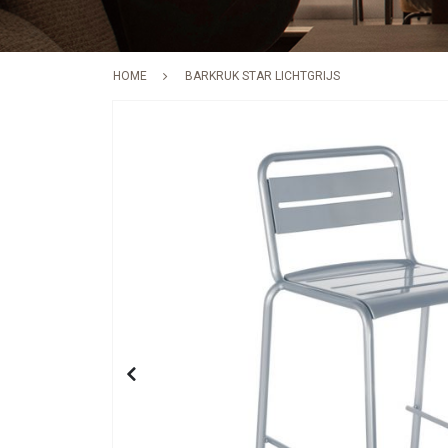
HOME
BARKRUK STAR LICHTGRIJS
Skip
to
the
end
of
the
images
gallery