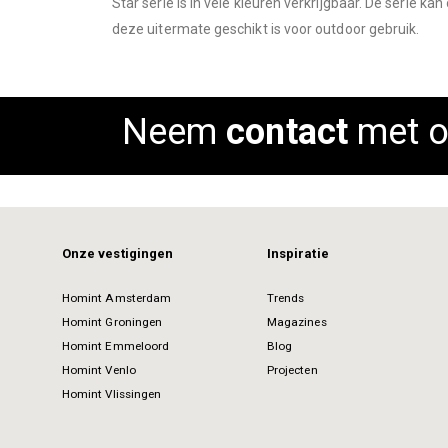
Star serie is in vele kleuren verkrijgbaar. De serie k
images
deze uitermate geschikt is voor outdoor gebruik.
gallery
Neem
contact
met o
Onze vestigingen
Inspiratie
Homint Amsterdam
Trends
Homint Groningen
Magazines
Homint Emmeloord
Blog
Homint Venlo
Projecten
Homint Vlissingen