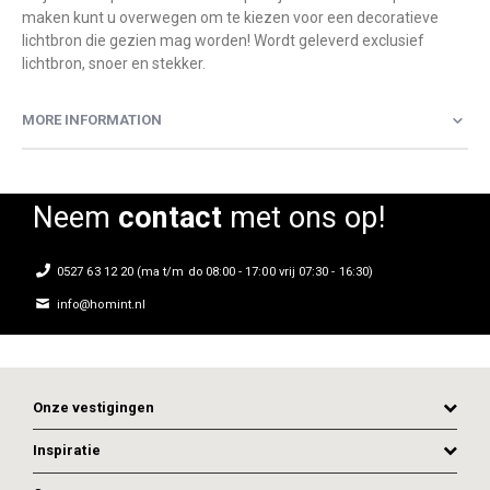
maken kunt u overwegen om te kiezen voor een decoratieve
lichtbron die gezien mag worden! Wordt geleverd exclusief
lichtbron, snoer en stekker.
MORE INFORMATION
Neem
contact
met ons op!
0527 63 12 20 (ma t/m do 08:00 - 17:00 vrij 07:30 - 16:30)
info@homint.nl
Onze vestigingen
Inspiratie