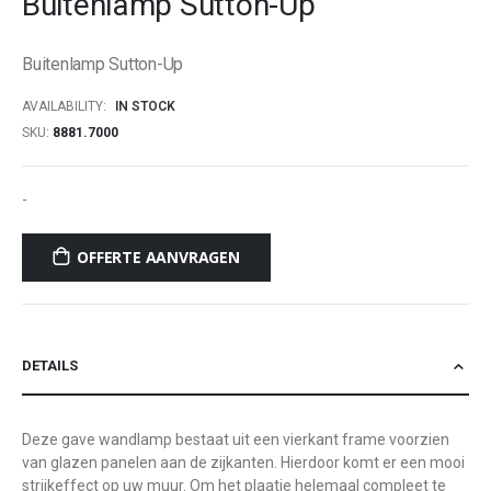
Buitenlamp Sutton-Up
beginning
of
Buitenlamp Sutton-Up
the
images
AVAILABILITY:
IN STOCK
gallery
SKU
8881.7000
-
OFFERTE AANVRAGEN
DETAILS
Deze gave wandlamp bestaat uit een vierkant frame voorzien
van glazen panelen aan de zijkanten. Hierdoor komt er een mooi
strijkeffect op uw muur. Om het plaatje helemaal compleet te