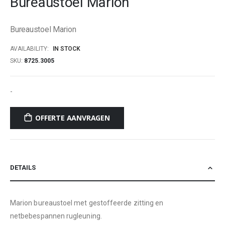
Bureaustoel Marion
beginning
of
Bureaustoel Marion
the
images
AVAILABILITY:
IN STOCK
gallery
SKU
8725.3005
-
OFFERTE AANVRAGEN
DETAILS
Marion bureaustoel met gestoffeerde zitting en
netbebespannen rugleuning.