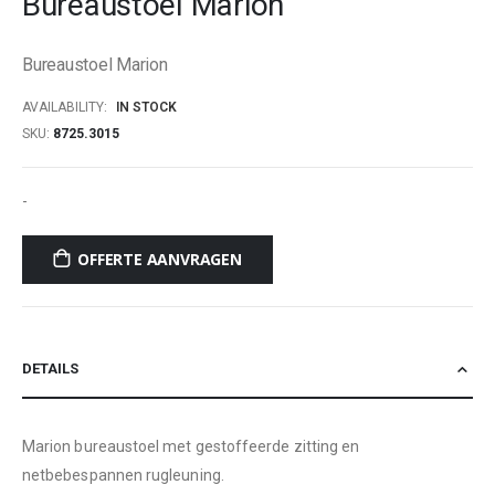
Bureaustoel Marion
beginning
of
Bureaustoel Marion
the
images
AVAILABILITY:
IN STOCK
gallery
SKU
8725.3015
-
OFFERTE AANVRAGEN
DETAILS
Marion bureaustoel met gestoffeerde zitting en
netbebespannen rugleuning.