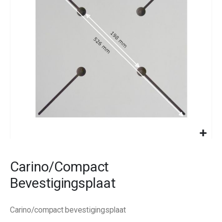
images
gallery
Skip
to
Carino/compact
the
beginning
Bevestigingsplaat
of
the
images
Carino/compact bevestigingsplaat
gallery