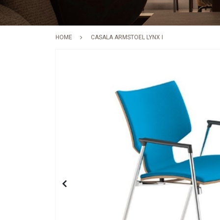
HOME
CASALA ARMSTOEL LYNX I
Skip
to
the
end
of
the
images
gallery