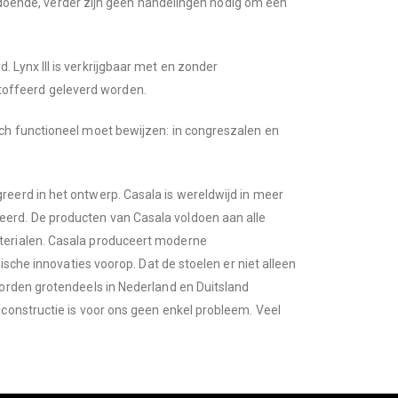
voldoende, verder zijn geen handelingen nodig om een
Lynx III is verkrijgbaar met en zonder
toffeerd geleverd worden.
ich functioneel moet bewijzen: in congreszalen en
eerd in het ontwerp. Casala is wereldwijd in meer
eerd. De producten van Casala voldoen aan alle
aterialen. Casala produceert moderne
ische innovaties voorop. Dat de stoelen er niet alleen
worden grotendeels in Nederland en Duitsland
constructie is voor ons geen enkel probleem. Veel