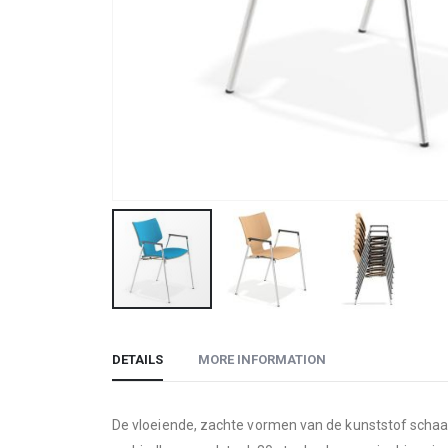
Skip
to
DETAILS
MORE INFORMATION
the
beginning
of
De vloeiende, zachte vormen van de kunststof schaal ma
the