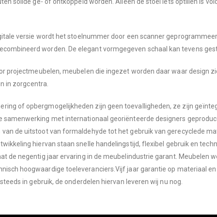
ten solide ge- of ontkoppeld worden. Alleen de stoel iets optillen is 
igitale versie wordt het stoelnummer door een scanner geprogrammeerd. 
gecombineerd worden. De elegant vormgegeven schaal kan tevens ges
voor projectmeubelen, meubelen die ingezet worden daar waar design z
en in zorgcentra.
ing of opbergmogelijkheden zijn geen toevalligheden, ze zijn geïntegr
we samenwerking met internationaal georiënteerde designers geproduc
 van de uitstoot van formaldehyde tot het gebruik van gerecyclede m
ikkeling hiervan staan snelle handelingstijd, flexibel gebruik en techn
aat de negentig jaar ervaring in de meubelindustrie garant. Meubelen 
nisch hoogwaardige toeleveranciers.Vijf jaar garantie op materiaal en 
 steeds in gebruik, de onderdelen hiervan leveren wij nu nog.