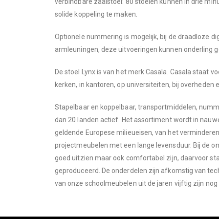
verbindbare zaalstoel: 80 stoelen kunnen in drie minu
images
solide koppeling te maken.
gallery
Optionele nummering is mogelijk, bij de draadloze d
armleuningen, deze uitvoeringen kunnen onderling 
De stoel Lynx is van het merk Casala. Casala staat 
kerken, in kantoren, op universiteiten, bij overheden 
Stapelbaar en koppelbaar, transportmiddelen, nummer
dan 20 landen actief. Het assortiment wordt in nau
geldende Europese milieueisen, van het verminderen
projectmeubelen met een lange levensduur. Bij de ontw
goed uitzien maar ook comfortabel zijn, daarvoor st
geproduceerd. De onderdelen zijn afkomstig van tech
van onze schoolmeubelen uit de jaren vijftig zijn nog