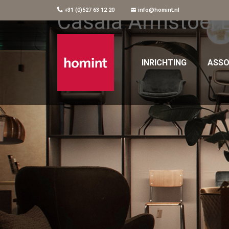
+31 (0)527 63 12 20
info@homint.nl
Casala Armstoel L
INRICHTING
ASSO