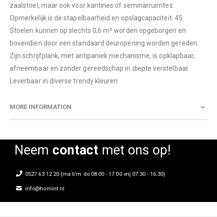
zaalstoel, maar ook voor kantines of seminarruimtes.
Opmerkelijk is de stapelbaarheid en opslagcapaciteit. 45
Stoelen kunnen op slechts 0,6 m² worden opgeborgen en
bovendien door een standaard deuropening worden gereden.
Zijn schrijfplank, met antipaniek mechanisme, is opklapbaar,
afneembaar en zonder gereedschap in diepte verstelbaar.
Leverbaar in diverse trendy kleuren
MORE INFORMATION
Neem
contact
met ons op!
0527 63 12 20 (ma t/m do 08:00 - 17:00 vrij 07:30 - 16:30)
info@homint.nl