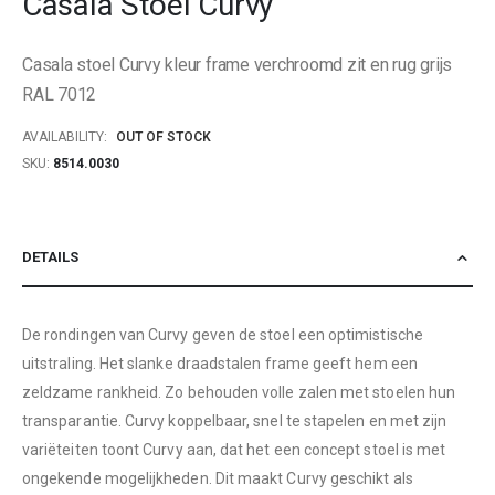
Casala Stoel Curvy
beginning
of
Casala stoel Curvy kleur frame verchroomd zit en rug grijs
the
images
RAL 7012
gallery
AVAILABILITY:
OUT OF STOCK
SKU
8514.0030
DETAILS
De rondingen van Curvy geven de stoel een optimistische
uitstraling. Het slanke draadstalen frame geeft hem een
zeldzame rankheid. Zo behouden volle zalen met stoelen hun
transparantie. Curvy koppelbaar, snel te stapelen en met zijn
variëteiten toont Curvy aan, dat het een concept stoel is met
ongekende mogelijkheden. Dit maakt Curvy geschikt als