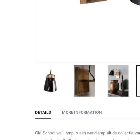
Skip
to
DETAILS
MORE INFORMATION
the
beginning
of
Old School wall lamp is een wandlamp uit de collectie v
the