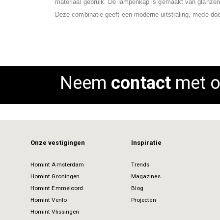
materiaal gebruik. De lampenkap is gemaakt van glanzen
images
Deze combinatie geeft een moderne uitstraling, mede doo
gallery
Neem
contact
met o
Onze vestigingen
Inspiratie
Homint Amsterdam
Trends
Homint Groningen
Magazines
Homint Emmeloord
Blog
Homint Venlo
Projecten
Homint Vlissingen