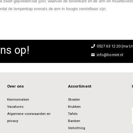
d zwart gepoedercoat ijzer, waarvan de bovenkant en de arm en muurbevesti
rdat de lampenkap evenals de arm in hoogte verstelbaar zijn.
ns op!
0527 63 12 20 (ma t/m
info@homint.nl
Over ons
Assortiment
Kennismaken
Stoelen
Vacatures
Krukken
Algemene voorwaarden en
Tafels
privacy
Banken
Verlichting