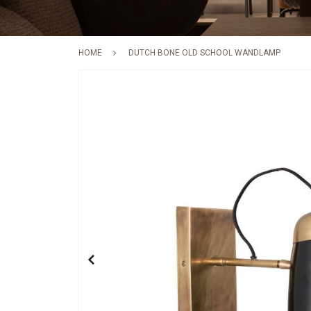
HOME
DUTCH BONE OLD SCHOOL WANDLAMP
Skip
to
the
end
of
the
images
gallery