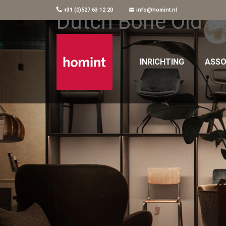
+31 (0)527 63 12 20
info@homint.nl
Dutch Bone Old 
INRICHTING
ASSO