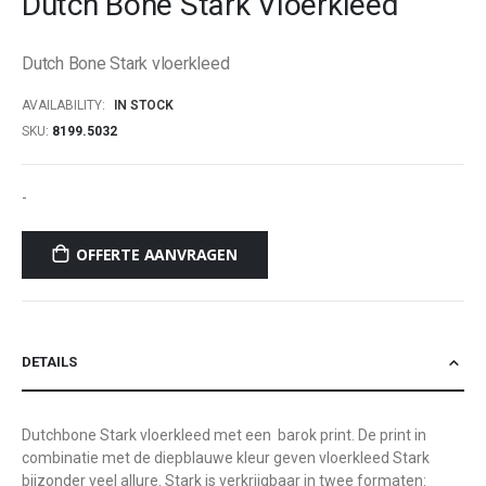
Dutch Bone Stark Vloerkleed
beginning
of
Dutch Bone Stark vloerkleed
the
images
AVAILABILITY:
IN STOCK
gallery
SKU
8199.5032
-
OFFERTE AANVRAGEN
DETAILS
Dutchbone Stark vloerkleed met een barok print. De print in
combinatie met de diepblauwe kleur geven vloerkleed Stark
bijzonder veel allure. Stark is verkrijgbaar in twee formaten: