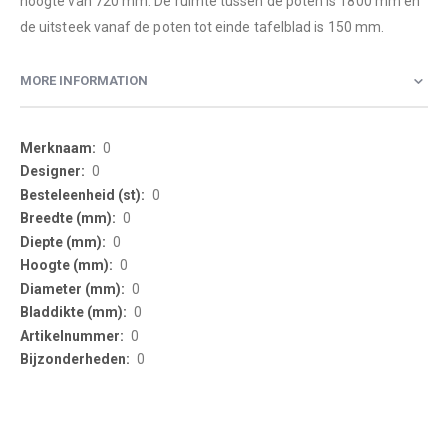
hoogte van 720 mm. De ruimte tussen de poten is 1800 mm en
de uitsteek vanaf de poten tot einde tafelblad is 150 mm.
MORE INFORMATION
More
0
Information
0
0
0
0
0
0
0
0
0