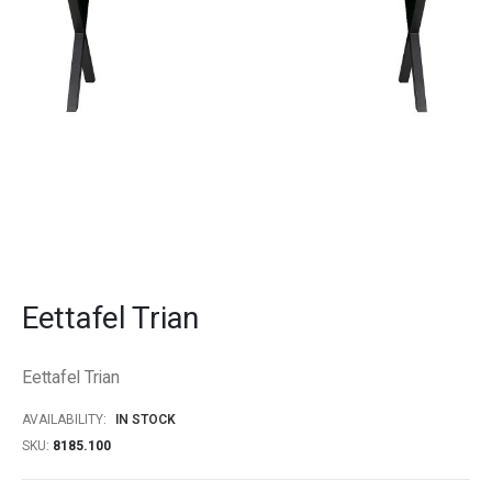
Skip
to
Eettafel Trian
the
beginning
of
Eettafel Trian
the
images
AVAILABILITY:
IN STOCK
gallery
SKU
8185.100