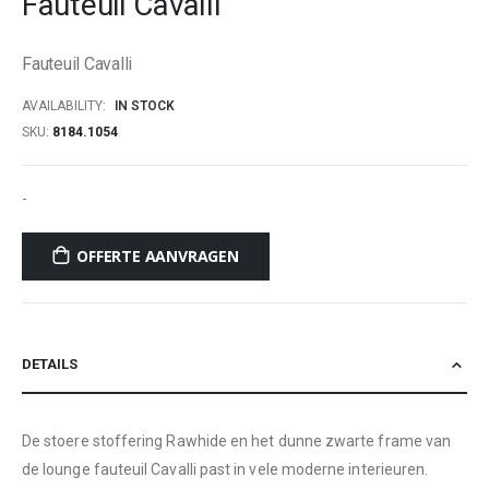
Fauteuil Cavalli
beginning
of
Fauteuil Cavalli
the
images
AVAILABILITY:
IN STOCK
gallery
SKU
8184.1054
-
OFFERTE AANVRAGEN
DETAILS
De stoere stoffering Rawhide en het dunne zwarte frame van
de lounge fauteuil Cavalli past in vele moderne interieuren.