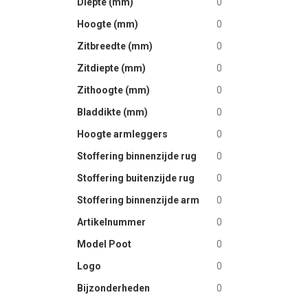
Diepte (mm)
0
Hoogte (mm)
0
Zitbreedte (mm)
0
Zitdiepte (mm)
0
Zithoogte (mm)
0
Bladdikte (mm)
0
Hoogte armleggers
0
Stoffering binnenzijde rug
0
Stoffering buitenzijde rug
0
Stoffering binnenzijde arm
0
Artikelnummer
0
Model Poot
0
Logo
0
Bijzonderheden
0