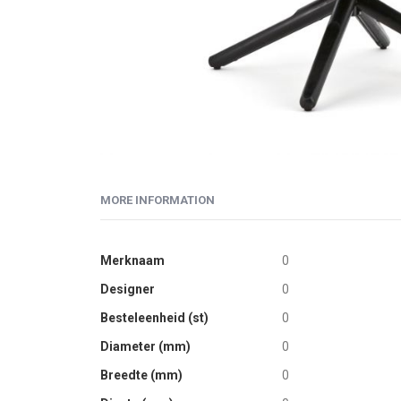
Skip
to
MORE INFORMATION
the
beginning
of
More
Merknaam
0
the
Information
Designer
0
images
gallery
Besteleenheid (st)
0
Diameter (mm)
0
Breedte (mm)
0