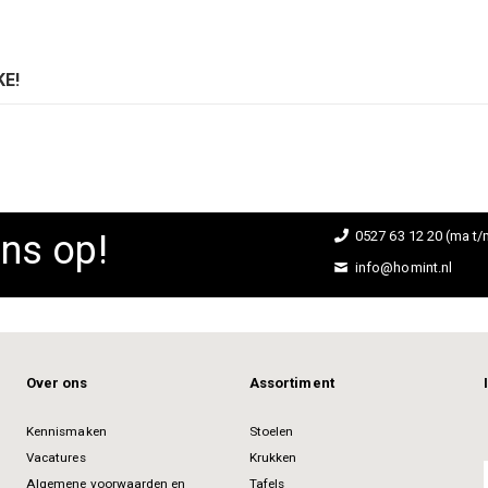
E!
ns op!
0527 63 12 20 (ma t/m
info@homint.nl
Over ons
Assortiment
Kennismaken
Stoelen
Vacatures
Krukken
Algemene voorwaarden en
Tafels