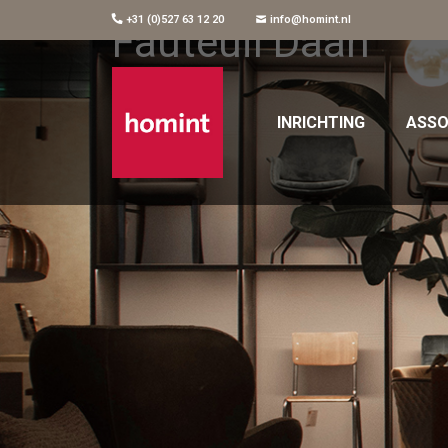
+31 (0)527 63 12 20
info@homint.nl
Fauteuil Daan
INRICHTING
ASSO