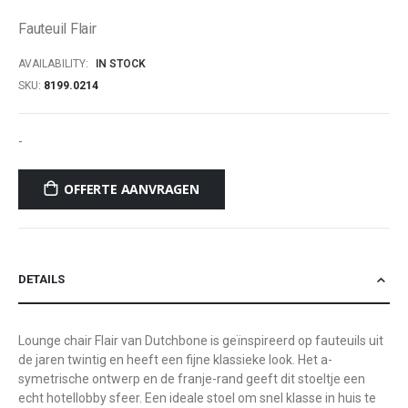
of
Fauteuil Flair
the
images
AVAILABILITY:
IN STOCK
gallery
SKU
8199.0214
-
OFFERTE AANVRAGEN
DETAILS
Lounge chair Flair van Dutchbone is geïnspireerd op fauteuils uit
de jaren twintig en heeft een fijne klassieke look. Het a-
symetrische ontwerp en de franje-rand geeft dit stoeltje een
echt hotellobby sfeer. Een ideale stoel om snel klasse in huis te