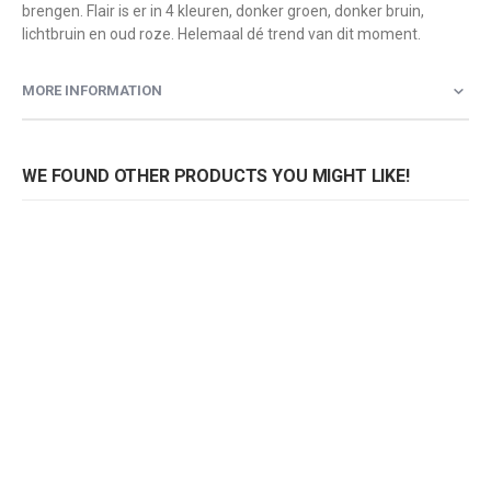
brengen. Flair is er in 4 kleuren, donker groen, donker bruin,
lichtbruin en oud roze. Helemaal dé trend van dit moment.
MORE INFORMATION
WE FOUND OTHER PRODUCTS YOU MIGHT LIKE!
Fauteuil Flair
Fauteuil Flair
Fa
Rating:
Rating:
0%
0%
0