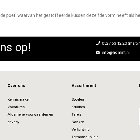
de poef, waarvan het gestoffeerde kussen dezelfde vorm heeft als het
ns op!
0527 63 12 20 (ma t/m
info@homint.nl
Over ons
Assortiment
Kennismaken
Stoelen
Vacatures
Krukken
Algemene voorwaarden en
Tafels
privacy
Banken
Verlichting
Terrasmeubilair