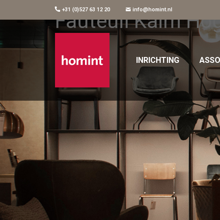
+31 (0)527 63 12 20
info@homint.nl
Fauteuil Kalm Ho
INRICHTING
ASSO