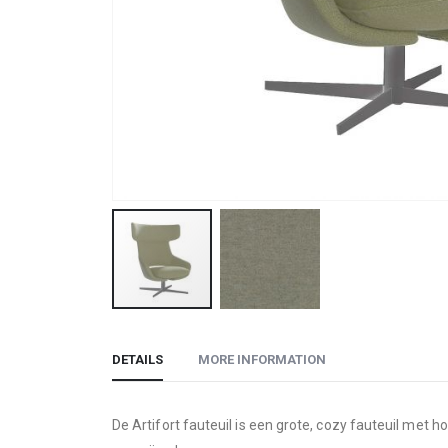
Skip
to
DETAILS
MORE INFORMATION
the
beginning
of
De Artifort fauteuil is een grote, cozy fauteuil met
the