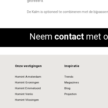
gecreëerd.
images
gallery
De Kalm is optioneel te combineren met de bijpassen
Neem
contact
met o
Onze vestigingen
Inspiratie
Homint Amsterdam
Trends
Homint Groningen
Magazines
Homint Emmeloord
Blog
Homint Venlo
Projecten
Homint Vlissingen