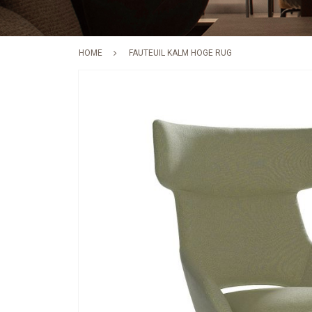
HOME
FAUTEUIL KALM HOGE RUG
Skip
to
the
end
of
the
images
gallery