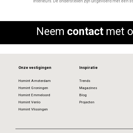
interieurs. De onderstellen zijn uitgevoerd met een st
images
gallery
Neem
contact
met o
Onze vestigingen
Inspiratie
Homint Amsterdam
Trends
Homint Groningen
Magazines
Homint Emmeloord
Blog
Homint Venlo
Projecten
Homint Vlissingen