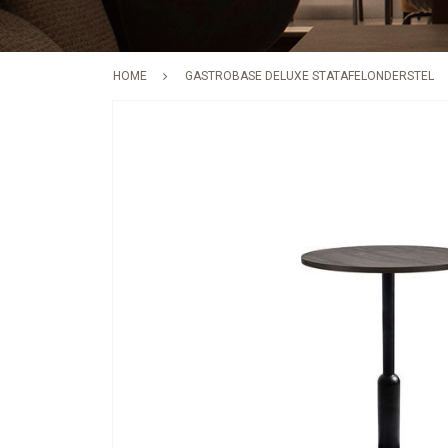
HOME
GASTROBASE DELUXE STATAFELONDERSTEL
Skip
to
the
end
of
the
images
gallery