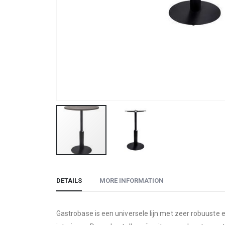
Skip
to
DETAILS
MORE INFORMATION
the
beginning
of
Gastrobase is een universele lijn met zeer robuuste en
the