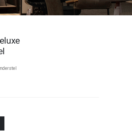
eluxe
el
nderstel