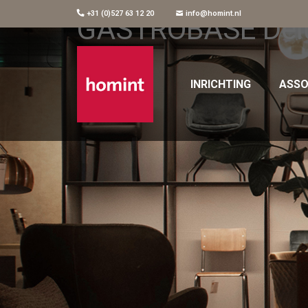
+31 (0)527 63 12 20
info@homint.nl
GASTROBASE Delux
INRICHTING
ASSO