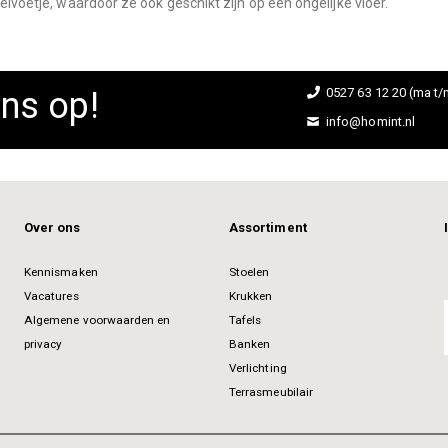
elvoetje, waardoor ze ook geschikt zijn op een ongelijke vloer.
ns op!
0527 63 12 20 (ma t/m
info@homint.nl
Over ons
Assortiment
Kennismaken
Stoelen
Vacatures
Krukken
Algemene voorwaarden en
Tafels
privacy
Banken
Verlichting
Terrasmeubilair