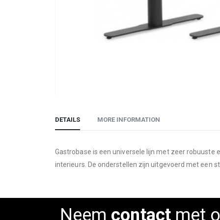
Skip
to
DETAILS
MORE INFORMATION
the
beginning
of
Gastrobase is een universele lijn met zeer robuuste en
the
interieurs. De onderstellen zijn uitgevoerd met een st
images
gallery
Neem
contact
met o