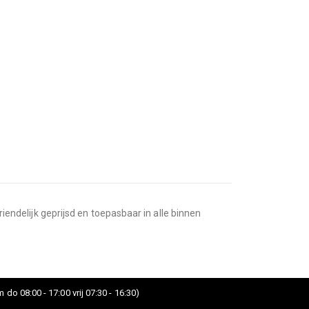
riendelijk geprijsd en toepasbaar in alle binnen
 do 08:00 - 17:00 vrij 07:30 - 16:30)