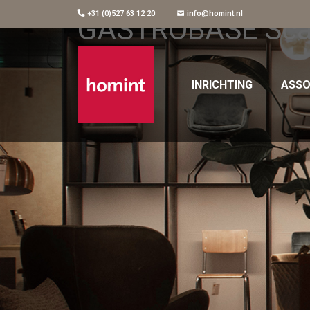
+31 (0)527 63 12 20
info@homint.nl
GASTROBASE Sca
INRICHTING
ASSO