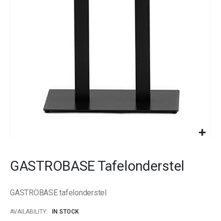
images
gallery
Skip
to
GASTROBASE Tafelonderstel
the
beginning
of
GASTROBASE tafelonderstel
the
images
AVAILABILITY:
IN STOCK
gallery