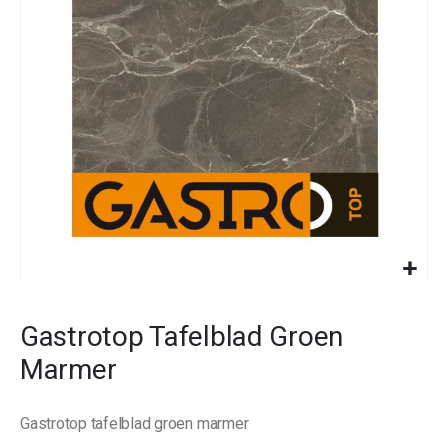
images
gallery
Skip
to
Gastrotop Tafelblad Groen
the
beginning
Marmer
of
the
images
Gastrotop tafelblad groen marmer
gallery