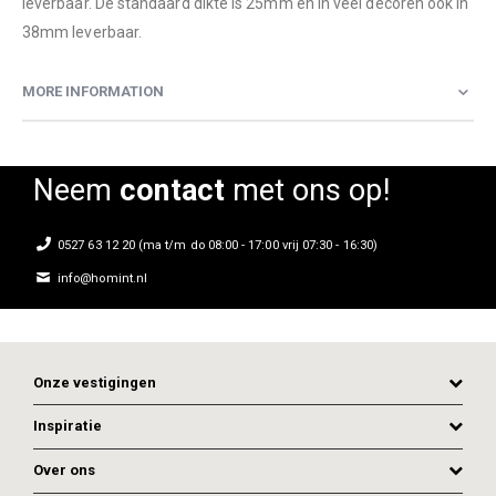
leverbaar. De standaard dikte is 25mm en in veel decoren ook in
38mm leverbaar.
MORE INFORMATION
Neem
contact
met ons op!
0527 63 12 20 (ma t/m do 08:00 - 17:00 vrij 07:30 - 16:30)
info@homint.nl
Onze vestigingen
Inspiratie
Over ons