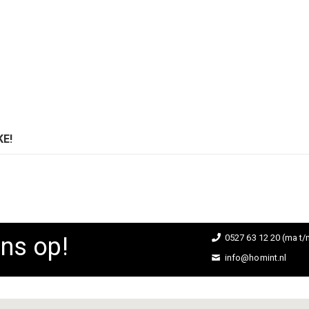
E!
ns op!
0527 63 12 20 (ma t/m
info@homint.nl