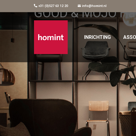
+31 (0)527 63 12 20
info@homint.nl
GOOD & MOJO Han
INRICHTING
ASSO