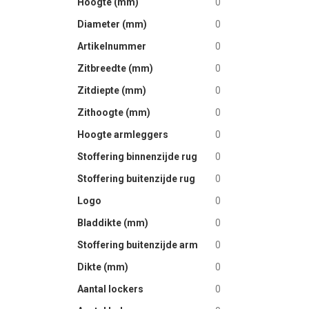
Hoogte (mm)
0
Diameter (mm)
0
Artikelnummer
0
Zitbreedte (mm)
0
Zitdiepte (mm)
0
Zithoogte (mm)
0
Hoogte armleggers
0
Stoffering binnenzijde rug
0
Stoffering buitenzijde rug
0
Logo
0
Bladdikte (mm)
0
Stoffering buitenzijde arm
0
Dikte (mm)
0
Aantal lockers
0