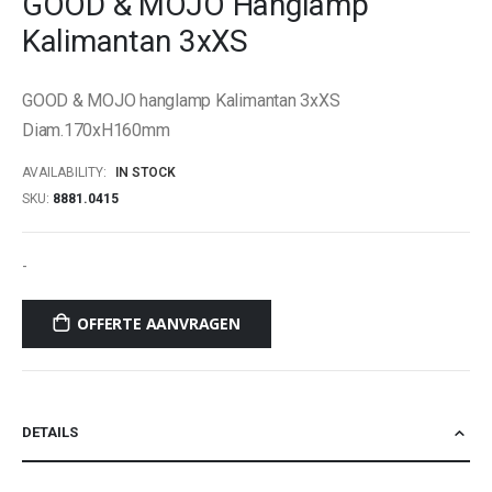
GOOD & MOJO Hanglamp
beginning
Kalimantan 3xXS
of
the
images
GOOD & MOJO hanglamp Kalimantan 3xXS
gallery
Diam.170xH160mm
AVAILABILITY:
IN STOCK
SKU
8881.0415
-
OFFERTE AANVRAGEN
DETAILS