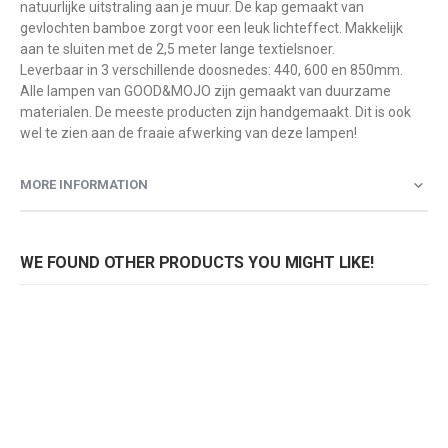
natuurlijke uitstraling aan je muur. De kap gemaakt van
gevlochten bamboe zorgt voor een leuk lichteffect. Makkelijk
aan te sluiten met de 2,5 meter lange textielsnoer.
Leverbaar in 3 verschillende doosnedes: 440, 600 en 850mm.
Alle lampen van GOOD&MOJO zijn gemaakt van duurzame
materialen. De meeste producten zijn handgemaakt. Dit is ook
wel te zien aan de fraaie afwerking van deze lampen!
MORE INFORMATION
WE FOUND OTHER PRODUCTS YOU MIGHT LIKE!
GOOD & MOJO wandlamp Kalimantan S
GOOD & MOJO wandlamp Kalimantan M