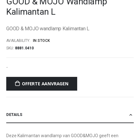
GOOD & MOJO Wandlamp
beginning
Kalimantan L
of
the
images
GOOD & MOJO wandlamp Kalimantan L
gallery
AVAILABILITY:
IN STOCK
SKU
8881.0410
-
OFFERTE AANVRAGEN
DETAILS
Deze Kalimantan wandlamp van GOOD&MOJO geeft een