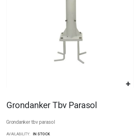
images
gallery
Skip
to
Grondanker Tbv Parasol
the
beginning
of
Grondanker tbv parasol
the
images
AVAILABILITY:
IN STOCK
gallery