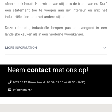
sfeer u ook houdt. Het mixen van stijlen is de trend van nu. Durf
een statement toe te voegen aan uw interieur en mix het
industriële element met andere stijlen.
Deze robuuste, industriële lampen passen evengoed in een
landelijke keuken als in een moderne woonkamer.
MORE INFORMATION
Neem
contact
met ons op!
0527 63 12 20 (ma t/m do 08:00 - 17:00 vrij 07:30 - 16:30)
info@homint.nl