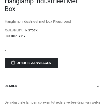
Hanglamp Industrieel Met
beginning
Box
of
the
images
Hanglamp industrieel met box Kleur: roest
gallery
AVAILABILITY:
IN STOCK
SKU
8881.2017
-
OFFERTE AANVRAGEN
DETAILS
De industriële lampen spreken tot ieders verbeelding, van welke