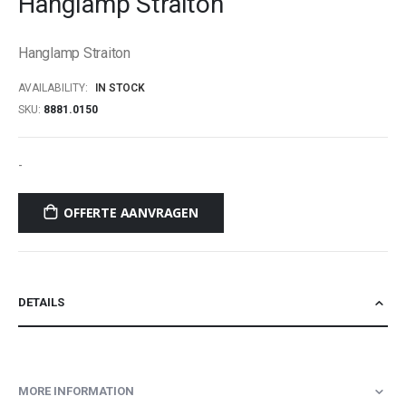
Hanglamp Straiton
beginning
of
Hanglamp Straiton
the
images
AVAILABILITY:
IN STOCK
gallery
SKU
8881.0150
-
OFFERTE AANVRAGEN
DETAILS
MORE INFORMATION