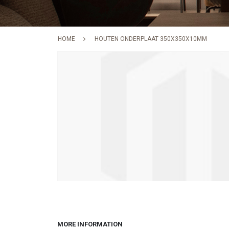
HOME
HOUTEN ONDERPLAAT 350X350X10MM
Skip
to
the
end
of
the
images
gallery
Skip
to
the
beginning
MORE INFORMATION