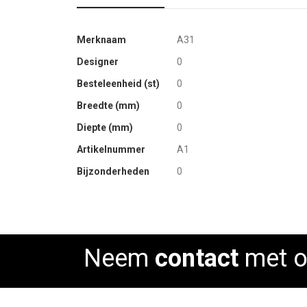
of
the
More
Merknaam
A31
images
Information
gallery
Designer
0
Besteleenheid (st)
0
Breedte (mm)
0
Diepte (mm)
0
Artikelnummer
A1
Bijzonderheden
0
Neem
contact
met o