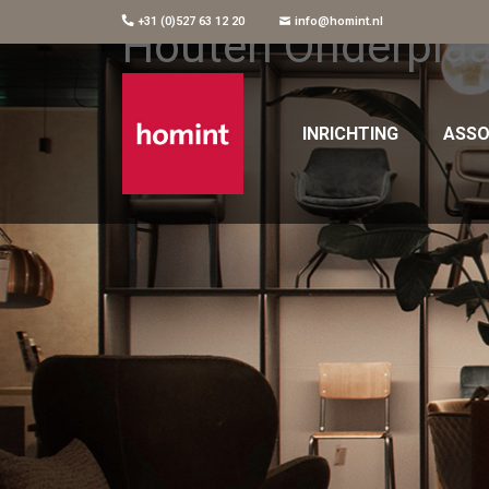
+31 (0)527 63 12 20
info@homint.nl
Houten Onderpl
INRICHTING
ASSO