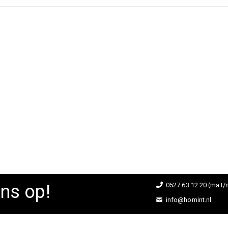
ns op!
0527 63 12 20 (ma t/m
info@homint.nl