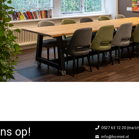
ns op!
0527 63 12 20 (ma t/m
info@homint.nl