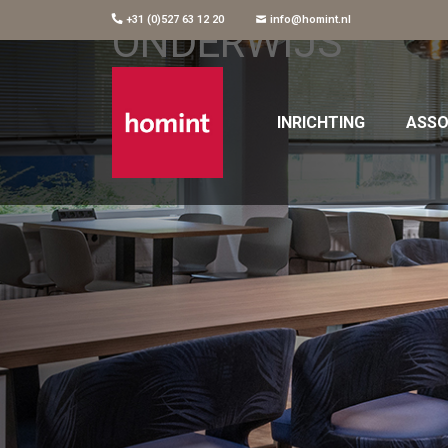
+31 (0)527 63 12 20
info@homint.nl
ONDERWIJS
INRICHTING
ASSO