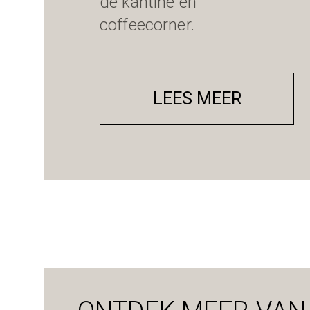
de kantine en
coffeecorner.
LEES MEER