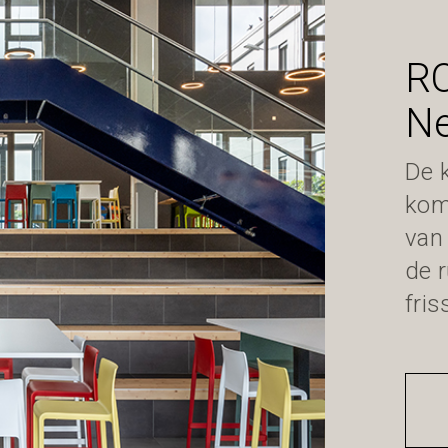
R
Ne
De k
kom
van
de 
fris