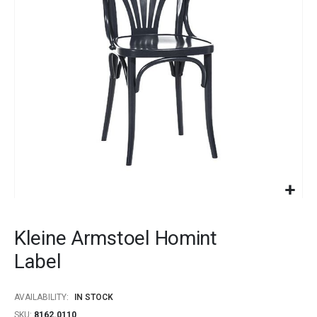
images
gallery
Skip
to
Kleine Armstoel Homint
the
beginning
Label
of
the
images
AVAILABILITY:
IN STOCK
gallery
SKU
8162.0110