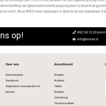
tig. De zithoogte van 75 cm in combinatie met de rugleuning zorgt voo
menstelling van glasvezelversterkt polypropyleen is deze kruk geschikt
l en vocht. Als je ARES moet opbergen, is deze kruk ook stapelbaar. Ee
ns op!
0527 63 12 20 (ma t/m
info@homint.nl
Over ons
Assortiment
Kennismaken
Stoelen
Vacatures
Krukken
Algemene voorwaarden en
Tafels
privacy
Banken
Verlichting
Terrasmeubilair