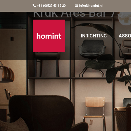
+31 (0)527 63 12 20
info@homint.nl
Kruk Ares Bar 75
INRICHTING
ASSO