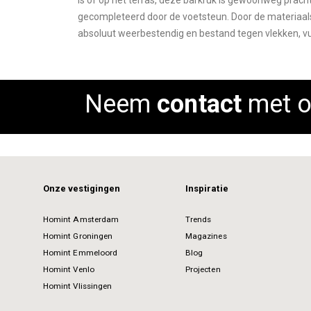
is of op het terras, deze barkruk is gewoonweg prach
images
gecompleteerd door de voetsteun. Door de materiaalsa
gallery
absoluut weerbestendig en bestand tegen vlekken, vui
Neem
contact
met o
Onze vestigingen
Inspiratie
Homint Amsterdam
Trends
Homint Groningen
Magazines
Homint Emmeloord
Blog
Homint Venlo
Projecten
Homint Vlissingen