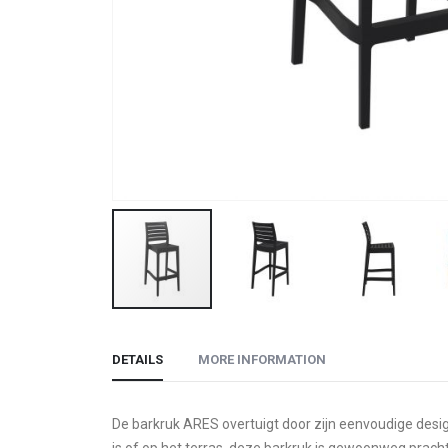
Skip
to
DETAILS
MORE INFORMATION
the
beginning
of
De barkruk ARES overtuigt door zijn eenvoudige design e
the