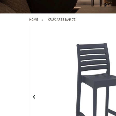
HOME
KRUK ARES BAR 75
Skip
to
the
end
of
the
images
gallery