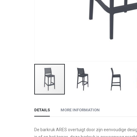
Skip
to
DETAILS
MORE INFORMATION
the
beginning
of
De barkruk ARES overtuigt door zijn eenvoudige design e
the