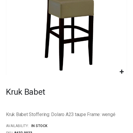
gallery
Skip
to
Kruk Babet
the
beginning
of
the
Kruk Babet Stoffering: Dolaro A23 taupe Frame: wengé
images
gallery
AVAILABILITY:
IN STOCK